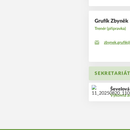
Grufík Zbyněk
Trenér (přípravka)
zbynek.grufik
SEKRETARIÁ
Ševelová
Výkonná as