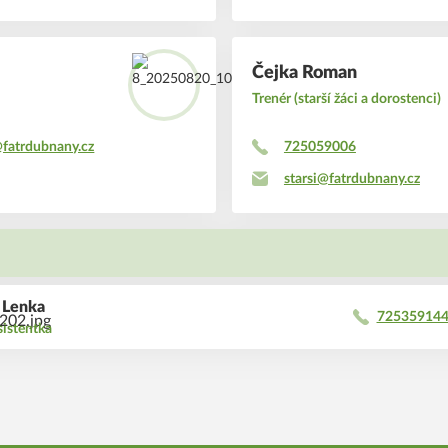
Čejka Roman
Trenér (starší žáci a dorostenci)
@fatrdubnany.cz
725059006
starsi@fatrdubnany.cz
T
 Lenka
72535914
istentka