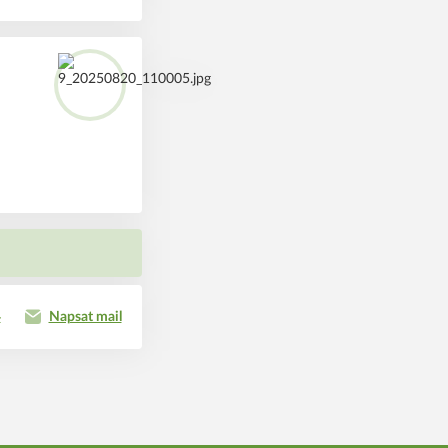
4
Napsat mail