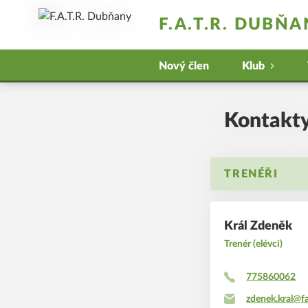
F.A.T.R. DUBŇ
Nový člen
Klub
Kontakt
TRENÉŘI
Král Zdeněk
Trenér (elévci)
775860062
zdenek.kral@f