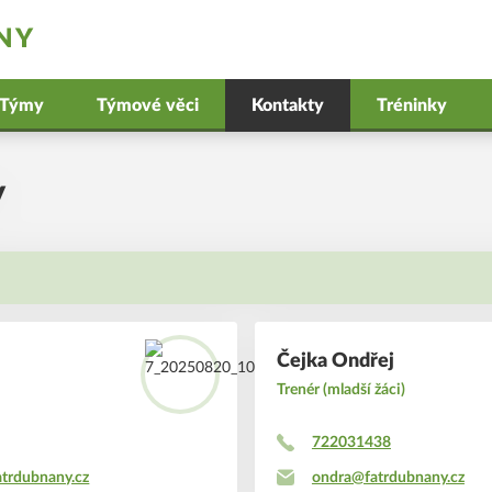
ANY
Týmy
Týmové věci
Kontakty
Tréninky
y
Čejka Ondřej
Trenér (mladší žáci)
722031438
atrdubnany.cz
ondra@fatrdubnany.cz