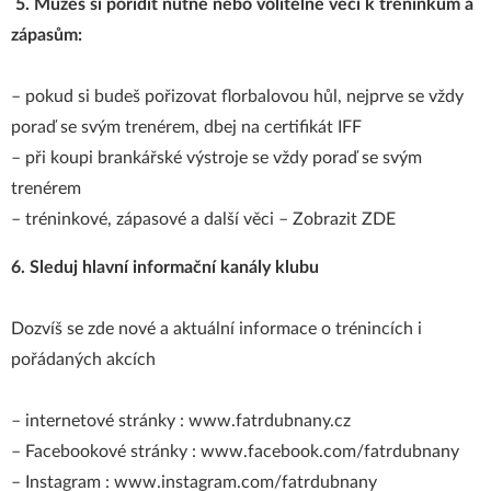
​
5. Můžeš si pořídit nutné nebo volitelné věci k tréninkům a
zápasům:
– pokud si budeš pořizovat florbalovou hůl, nejprve se vždy
poraď se svým trenérem, dbej na certifikát IFF
– při koupi brankářské výstroje se vždy poraď se svým
trenérem
– tréninkové, zápasové a další věci –
Zobrazit ZDE
6. Sleduj hlavní informační kanály klubu
Dozvíš se zde nové a aktuální informace o trénincích i
pořádaných akcích
– internetové stránky :
www.fatrdubnany.cz
– Facebookové stránky :
www.facebook.com/fatrdubnany
– Instagram :
www.instagram.com/fatrdubnany